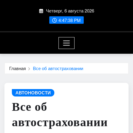
Перейти
Четверг, 6 августа 2026
к
содержимому
4:47:40 PM
Главная
Все об автостраховании
АВТОНОВОСТИ
Все об
автостраховании