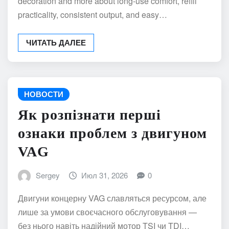
decoration and more about long-use comfort, refill
practicality, consistent output, and easy…
ЧИТАТЬ ДАЛЕЕ
НОВОСТИ
Як розпізнати перші
ознаки проблем з двигуном
VAG
Sergey
Июл 31, 2026
0
Двигуни концерну VAG славляться ресурсом, але
лише за умови своєчасного обслуговування —
без нього навіть надійний мотор TSI чи TDI…