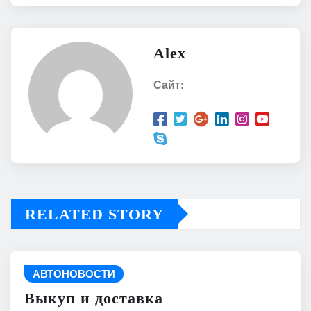
Alex
Сайт:
RELATED STORY
АВТОНОВОСТИ
Выкуп и доставка