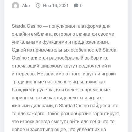
Alex
Ноя 16, 2021
0
Starda Casino — популярная платформа для
онлайн-гемблинга, которая отличается своими
уникальными функциями и предложениями.
Одной из примечательных особенностей Starda
Casino является разнообразный выбор игр,
отвечающий широкому кругу предпочтений и
интересов. Независимо от того, ищут ли игроки
традиционные настольные игры, такие как
блэкджек и рулетка, или более современные
варианты, такие как видеослоты и игры с
живыми дилерами, в Starda Casino найдется что-
то для каждого. Такое разнообразие гарантирует,
что игроки всегда смогут найти для себя что-то
новое и захватывающее, что увлечет их на