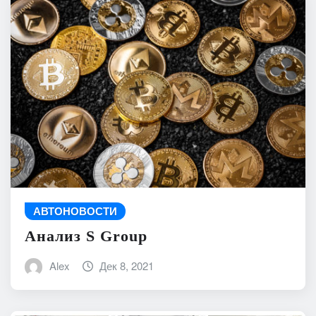
АВТОНОВОСТИ
Анализ S Group
Alex
Дек 8, 2021