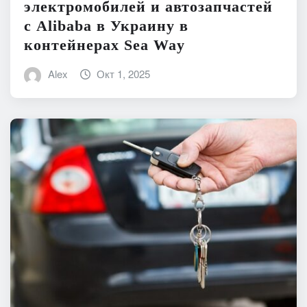
электромобилей и автозапчастей
с Alibaba в Украину в
контейнерах Sea Way
Alex
Окт 1, 2025