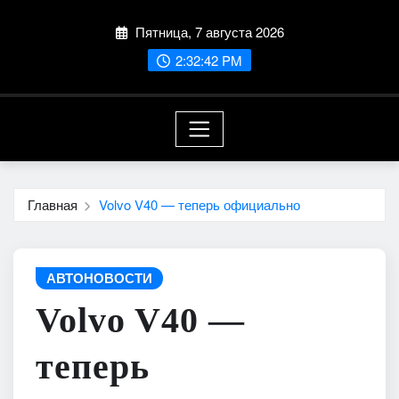
Перейти
Пятница, 7 августа 2026
к
содержимому
2:32:43 PM
Главная
Volvo V40 — теперь официально
АВТОНОВОСТИ
Volvo V40 —
теперь