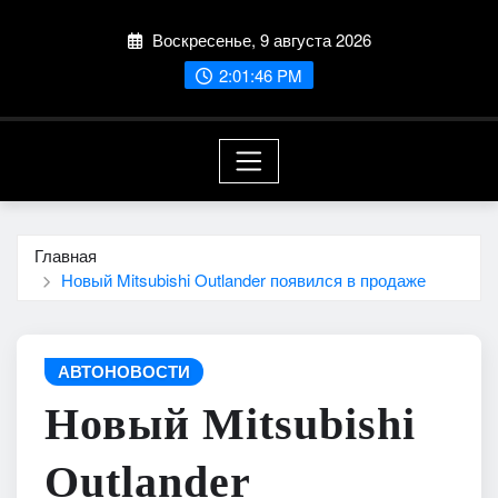
Перейти
Воскресенье, 9 августа 2026
к
содержимому
2:01:47 PM
Главная
Новый Mitsubishi Outlander появился в продаже
АВТОНОВОСТИ
Новый Mitsubishi
Outlander