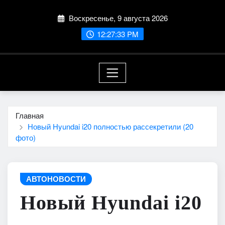
Перейти
Воскресенье, 9 августа 2026
к
содержимому
12:27:34 PM
Главная
Новый Hyundai i20 полностью рассекретили (20
фото)
АВТОНОВОСТИ
Новый Hyundai i20