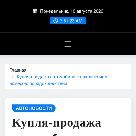
Перейти
Понедельник, 10 августа 2026
к
содержимому
7:51:25 AM
Главная
Купля-продажа автомобиля с сохранением
номеров: порядок действий
АВТОНОВОСТИ
Купля-продажа