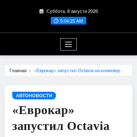
Перейти
Суббота, 8 августа 2026
к
содержимому
5:04:27 AM
Главная
«Еврокар» запустил Octavia на конвейер
АВТОНОВОСТИ
«Еврокар»
запустил Octavia