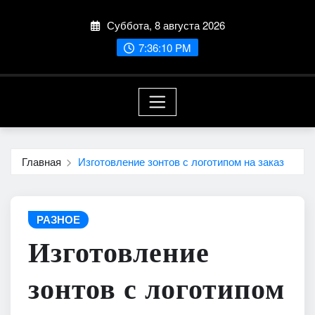
Перейти
Суббота, 8 августа 2026
к
содержимому
7:36:12 PM
Главная
Изготовление зонтов с логотипом на заказ
РАЗНОЕ
Изготовление
зонтов с логотипом