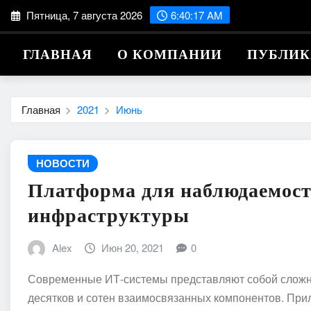
Перейти
Пятница, 7 августа 2026
6:40:19 AM
к
содержимому
ГЛАВНАЯ
О КОМПАНИИ
ПУБЛИ
Главная
2021
Июнь
НОВОСТИ
Платформа для наблюдаемости
инфраструктуры
Alex
Июн 20, 2021
0
Современные ИТ-системы представляют собой сложн
десятков и сотен взаимосвязанных компонентов. При