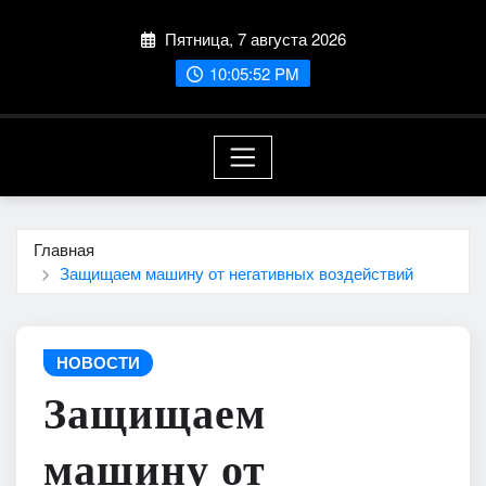
Перейти
Пятница, 7 августа 2026
к
содержимому
10:05:52 PM
Главная
Защищаем машину от негативных воздействий
НОВОСТИ
Защищаем
машину от