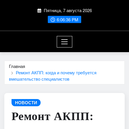
Перейти
Пятница, 7 августа 2026
к
содержимому
6:06:37 PM
Главная
Ремонт АКПП: когда и почему требуется
вмешательство специалистов
НОВОСТИ
Ремонт АКПП: