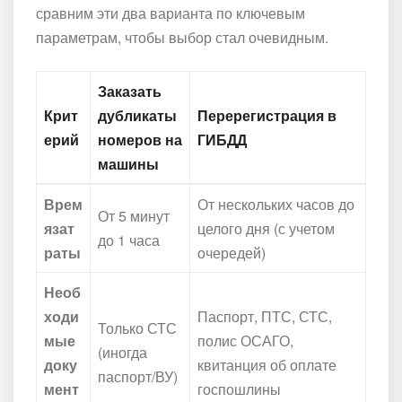
сравним эти два варианта по ключевым
параметрам, чтобы выбор стал очевидным.
Заказать
Крит
дубликаты
Перерегистрация в
ерий
номеров на
ГИБДД
машины
Врем
От нескольких часов до
От 5 минут
язат
целого дня (с учетом
до 1 часа
раты
очередей)
Необ
ходи
Паспорт, ПТС, СТС,
Только СТС
мые
полис ОСАГО,
(иногда
доку
квитанция об оплате
паспорт/ВУ)
мент
госпошлины