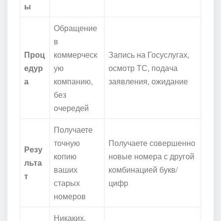
ы
Обращение
в
Проц
коммерческ
Запись на Госуслугах,
едур
ую
осмотр ТС, подача
а
компанию,
заявления, ожидание
без
очередей
Получаете
точную
Получаете совершенно
Резу
копию
новые номера с другой
льта
ваших
комбинацией букв/
т
старых
цифр
номеров
Никаких.