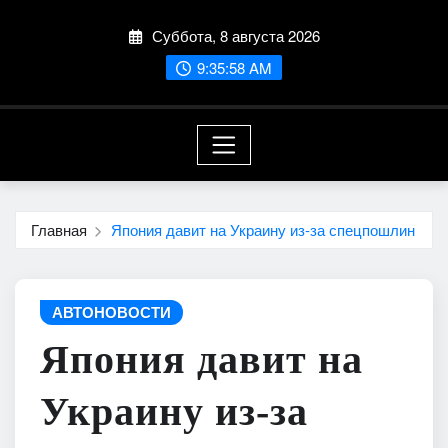
Перейти
Суббота, 8 августа 2026
к
содержимому
9:36:00 AM
Главная
Япония давит на Украину из-за спецпошлин
АВТОНОВОСТИ
Япония давит на
Украину из-за