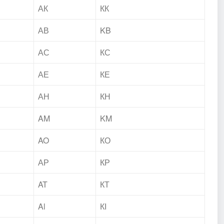
АК
КК
АВ
KB
АС
КС
АЕ
КЕ
АН
КН
AM
KM
AO
КО
АР
КР
AT
КТ
Al
КІ