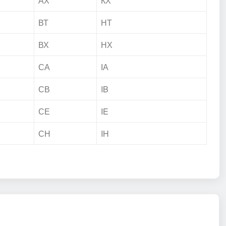
АХ
КХ
ВТ
НТ
ВХ
НХ
СА
ІА
СВ
IB
СЕ
IE
СН
IH