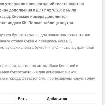
нец утвердило прошлогодний госстандарт на
дние дополнения к ДСТУ 4278:2012 были
назад. Киевские номера дополнятся
чат индекс КК. Полная таблица внутри.
случаев буквосочетания для новых номерных знаков
ачале стояла буква А появилась буква К,
етствующие слова с буквой Н, а С — стала украинской
 похвастаться только автомобили Киевской и
олнили буквосочетания для номерных знаков
также города Севастополя. Прогнозируем новую волну
Есть
Добавится