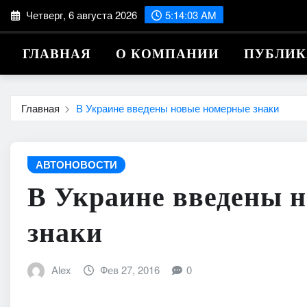
Перейти
Четверг, 6 августа 2026
5:14:04 AM
к
содержимому
ГЛАВНАЯ
О КОМПАНИИ
ПУБЛИ
Главная
В Украине введены новые номерные знаки
АВТОНОВОСТИ
В Украине введены 
знаки
Alex
Фев 27, 2016
0