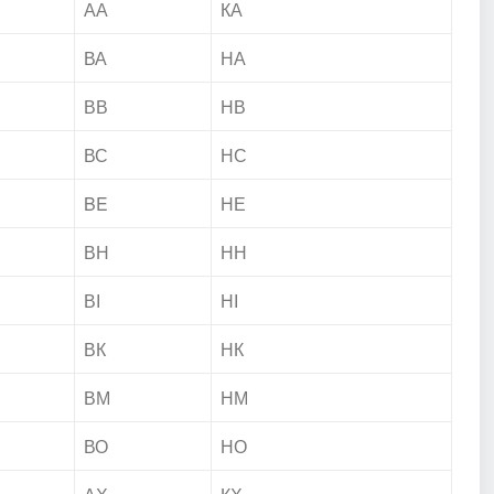
АА
КА
ВА
НА
ВВ
НВ
ВС
НС
BE
НЕ
ВН
НН
ВІ
НІ
ВК
НК
ВМ
НМ
ВО
НО