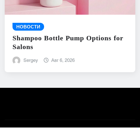
НОВОСТИ
Shampoo Bottle Pump Options for
Salons
Sergey
Авг 6, 2026
Авторское право © 2026 | На платформе
WordPress
|
News Mart
от ThemeArile