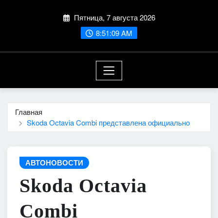
Перейти
Пятница, 7 августа 2026
к
содержимому
8:51:10 AM
Главная
Skoda Octavia Combi представлена официально
АВТОНОВОСТИ
Skoda Octavia
Combi