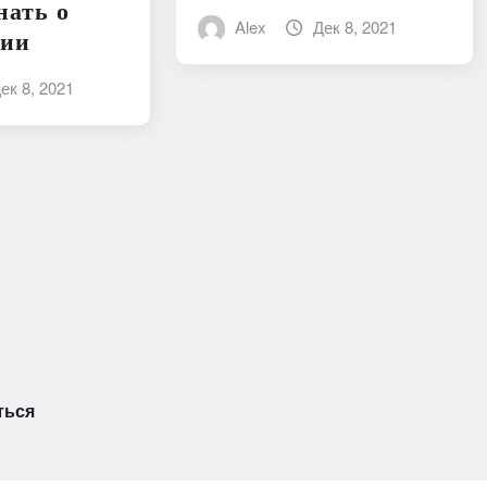
нать о
Alex
Дек 8, 2021
тии
ек 8, 2021
ться