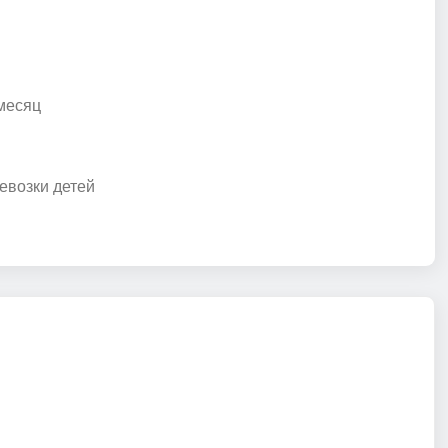
месяц
евозки детей