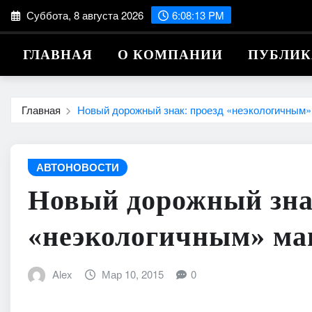
Перейти
Суббота, 8 августа 2026
6:08:14 PM
к
содержимому
ГЛАВНАЯ
О КОМПАНИИ
ПУБЛИ
Главная
Новый дорожный знак: проезд «неэкологичным
АВТОНОВОСТИ
Новый дорожный зна
«неэкологичным» ма
Alex
Мар 10, 2015
0