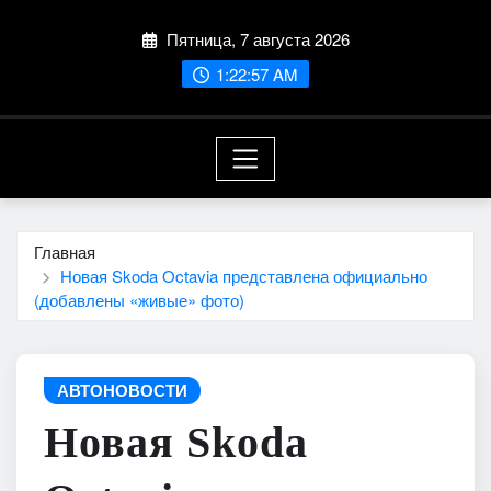
Перейти
Пятница, 7 августа 2026
к
содержимому
1:22:58 AM
Главная
Новая Skoda Octavia представлена официально
(добавлены «живые» фото)
АВТОНОВОСТИ
Новая Skoda