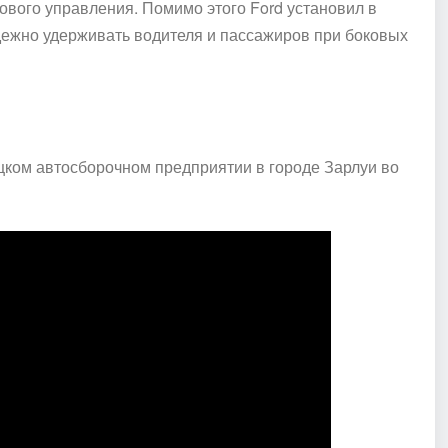
ового управления. Помимо этого
Ford
установил в
дежно удерживать водителя и пассажиров при боковых
цком автосборочном предприятии в городе Зарлуи во