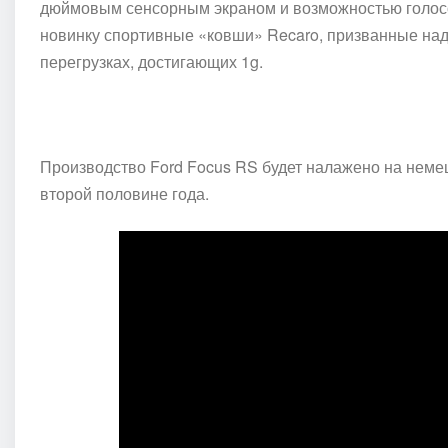
дюймовым сенсорным экраном и возможностью голос
новинку спортивные «ковши»
Recaro
, призванные на
перегрузках, достигающих 1
g.
Производство
Ford Focus RS
будет налажено на неме
второй половине года.