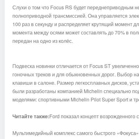
С
лухи о том что Focus RS будет переднеприводным 
полноприводной трансмиссией. Она управляется элек
100 раз в секунду и распределяет крутящий момент 
момента между осями может составлять до 70% в поль
передан на одно из колёс.
Подвеска новинки отличается от
Focus ST
увеличенно
гоночных треков и для обыкновенных дорог. Выбор н
клавиши в салоне. Размер легкосплавных дисков, уст
были разработаны компанией
Michelin
специально по
моделями: спортивными Michelin Pilot Super Sport и тр
Читайте также:
Ford показал концепт возрожденного 
Мультимедийный комплекс самого быстрого «Фокуса» 