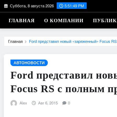
Перейти
Суббота, 8 августа 2026
5:51:51 PM
к
содержимому
ГЛАВНАЯ
О КОМПАНИИ
ПУБЛИ
Главная
Ford представил новый «заряженный» Focus RS
АВТОНОВОСТИ
Ford представил но
Focus RS с полным п
Alex
Авг 6, 2015
0