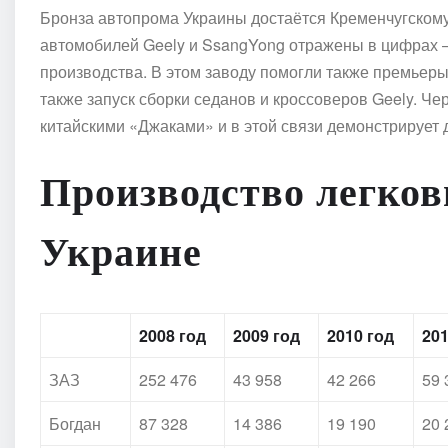
Бронза автопрома Украины достаётся Кременчугскому
автомобилей Geely и SsangYong отражены в цифрах —
производства. В этом заводу помогли также премьер
также запуск сборки седанов и кроссоверов Geely. Че
китайскими «Джаками» и в этой связи демонстрирует 
Производство легков
Украине
2008 год
2009 год
2010 год
201
ЗАЗ
252 476
43 958
42 266
59 
Богдан
87 328
14 386
19 190
20 