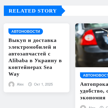
RELATED STORY
АВТОНОВОСТИ
Выкуп и доставка
электромобилей и
автозапчастей с
Alibaba в Украину в
контейнерах Sea
Way
АВТОНОВОС
Автопрока
Alex
Окт 1, 2025
удобство, 
экономия
Alex
С