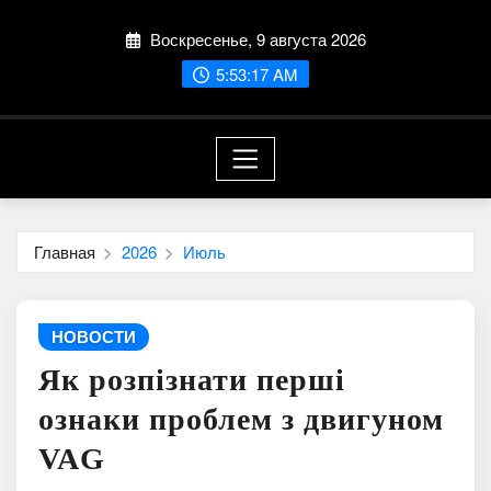
Перейти
Воскресенье, 9 августа 2026
к
содержимому
5:53:18 AM
Главная
2026
Июль
НОВОСТИ
Як розпізнати перші
ознаки проблем з двигуном
VAG