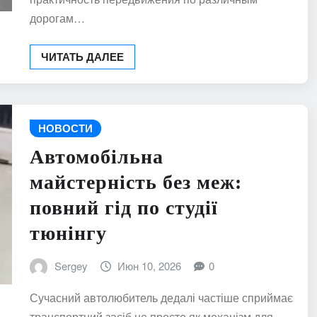
дорогам…
ЧИТАТЬ ДАЛЕЕ
НОВОСТИ
Автомобільна
майстерність без меж:
повний гід по студії
тюнінгу
Sergey
Июн 10, 2026
0
Сучасний автолюбитель дедалі частіше сприймає
транспортний засіб не просто як механізм для