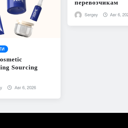
перевозчикам
Sergey
Авг 6, 20
ТИ
osmetic
ing Sourcing
ey
Авг 6, 2026