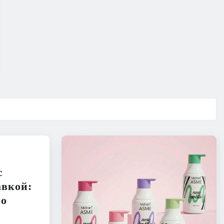
с
авкой:
но