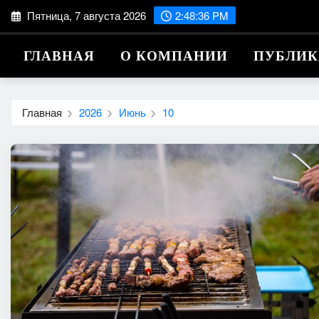
Перейти
Пятница, 7 августа 2026
2:48:36 PM
к
содержимому
ГЛАВНАЯ
О КОМПАНИИ
ПУБЛИ
Главная
2026
Июнь
10