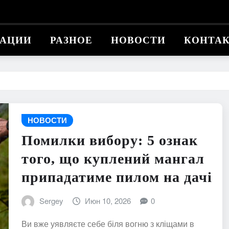
КАЦИИ
РАЗНОЕ
НОВОСТИ
КОНТА
НОВОСТИ
Помилки вибору: 5 ознак
того, що куплений мангал
припадатиме пилом на дачі
Sergey
Июн 10, 2026
0
Ви вже уявляєте себе біля вогню з кліщами в