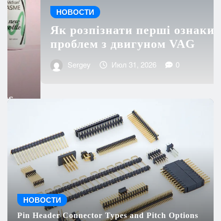
НОВОСТИ
 перші ознаки
игуном VAG
Pin Header Conne
Pitch Options
, 2026
0
Sergey
Авг 7, 2026
НОВОСТИ