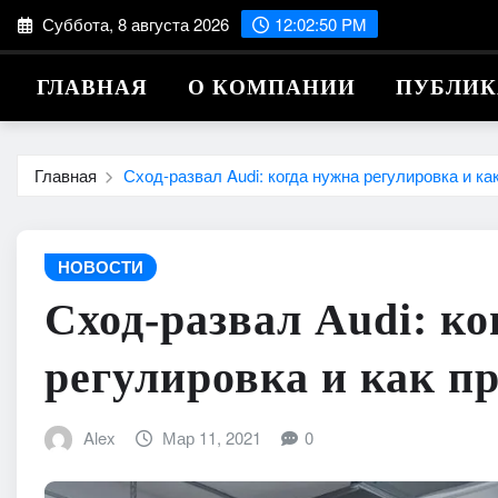
Перейти
Суббота, 8 августа 2026
12:02:51 PM
к
содержимому
ГЛАВНАЯ
О КОМПАНИИ
ПУБЛИ
Главная
Сход-развал Audi: когда нужна регулировка и к
НОВОСТИ
Сход-развал Audi: ко
регулировка и как п
Alex
Мар 11, 2021
0