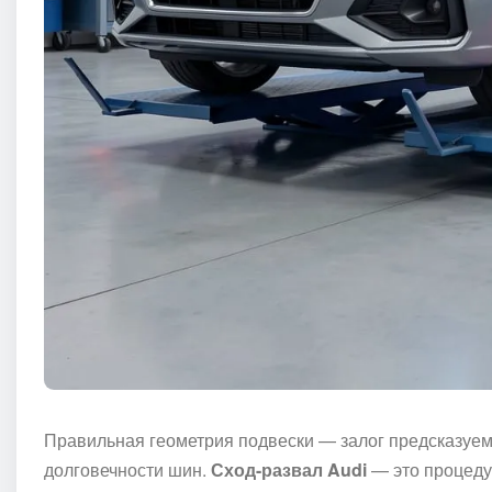
Правильная геометрия подвески — залог предсказуем
долговечности шин.
Сход-развал Audi
— это процедур