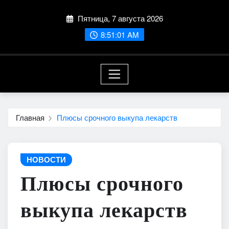
Перейти
Пятница, 7 августа 2026
к
содержимому
8:51:03 AM
Главная
Плюсы срочного выкупа лекарств
НОВОСТИ
Плюсы срочного
выкупа лекарств