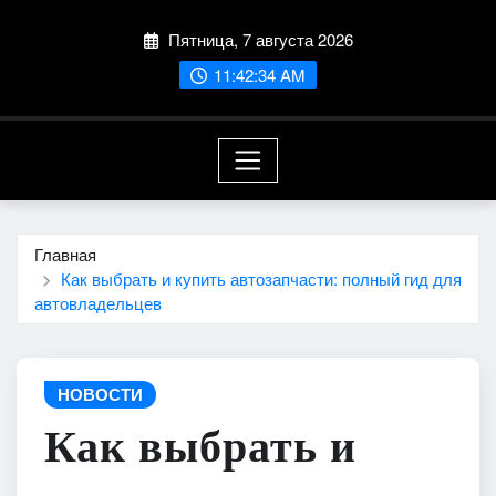
Перейти
Пятница, 7 августа 2026
к
содержимому
11:42:36 AM
Главная
Как выбрать и купить автозапчасти: полный гид для
автовладельцев
НОВОСТИ
Как выбрать и