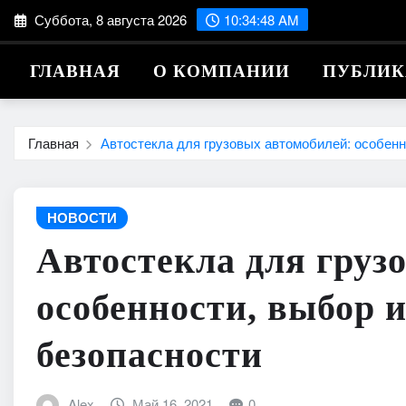
Перейти
Суббота, 8 августа 2026
10:34:49 AM
к
содержимому
ГЛАВНАЯ
О КОМПАНИИ
ПУБЛИ
Главная
Автостекла для грузовых автомобилей: особенн
НОВОСТИ
Автостекла для груз
особенности, выбор 
безопасности
Alex
Май 16, 2021
0