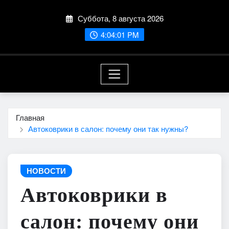
Перейти
Суббота, 8 августа 2026
к
содержимому
4:04:02 PM
Главная
Автоковрики в салон: почему они так нужны?
НОВОСТИ
Автоковрики в
салон: почему они