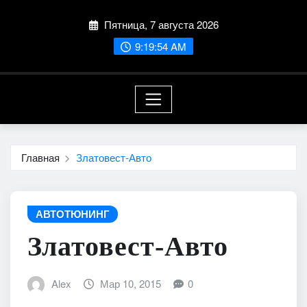
Перейти
Пятница, 7 августа 2026
к
содержимому
9:19:55 AM
Главная
Златовест-Авто
АВТОТЮНИНГ
Златовест-Авто
Alex
Мар 10, 2015
0