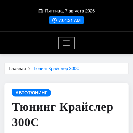
Перейти
Пятница, 7 августа 2026
к
содержимому
7:04:32 AM
Главная
Тюнинг Крайслер 300C
АВТОТЮНИНГ
Тюнинг Крайслер
300C