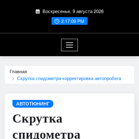
Перейти
Воскресенье, 9 августа 2026
к
содержимому
2:17:10 PM
Главная
Скрутка спидометра корректировка автопробега
АВТОТЮНИНГ
Скрутка
спидометра