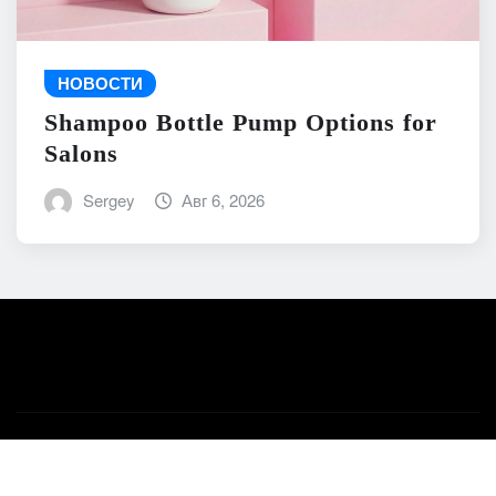
НОВОСТИ
Shampoo Bottle Pump Options for
Salons
Sergey
Авг 6, 2026
Авторское право © 2026 | На платформе
WordPress
|
News Mart
от ThemeArile