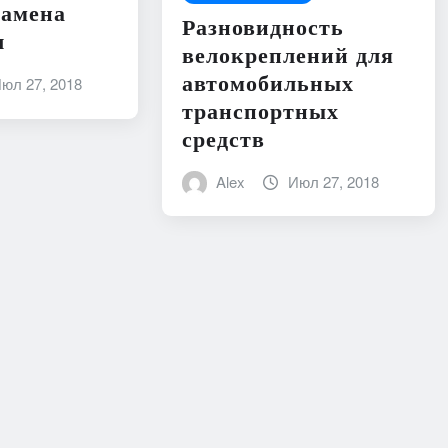
замена
Разновидность
л
велокреплений для
автомобильных
юл 27, 2018
транспортных
средств
Alex
Июл 27, 2018