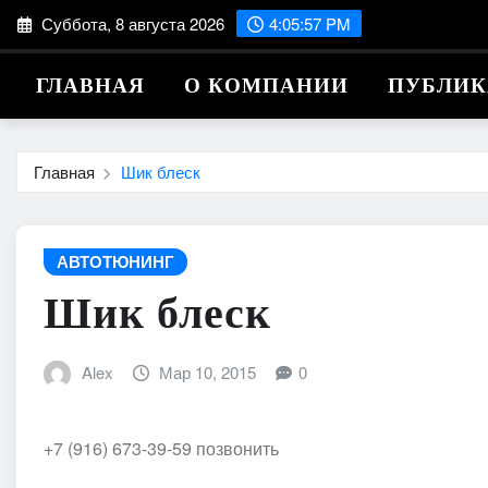
Перейти
Суббота, 8 августа 2026
4:05:58 PM
к
содержимому
ГЛАВНАЯ
О КОМПАНИИ
ПУБЛИ
Главная
Шик блеск
АВТОТЮНИНГ
Шик блеск
Alex
Мар 10, 2015
0
+7 (916) 673-39-59 позвонить