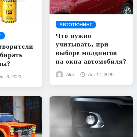
АВТОТЮНИНГ
Что нужно
Г
учитывать, при
творители
выборе молдингов
бирать
на окна автомобиля?
ны?
Alex
Авг 17, 2020
кт 6, 2020