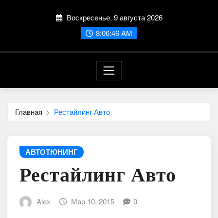
Перейти
Воскресенье, 9 августа 2026
к
содержимому
8:06:47 AM
Главная
Рестайлинг Авто
АВТОТЮНИНГ
Рестайлинг Авто
Alex
Мар 10, 2015
0