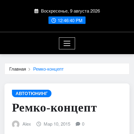
Перейти
Воскресенье, 9 августа 2026
к
содержимому
12:46:42 PM
Главная
Ремко-концепт
АВТОТЮНИНГ
Ремко-концепт
Alex
Мар 10, 2015
0