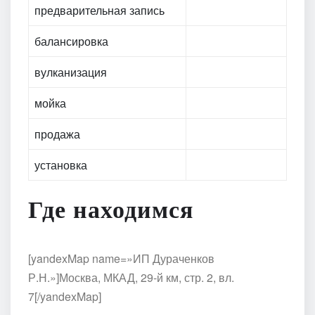
предварительная запись
балансировка
вулканизация
мойка
продажа
установка
Где находимся
[yandexMap name=»ИП Дураченков
Р.Н.»]Москва, МКАД, 29-й км, стр. 2, вл.
7[/yandexMap]