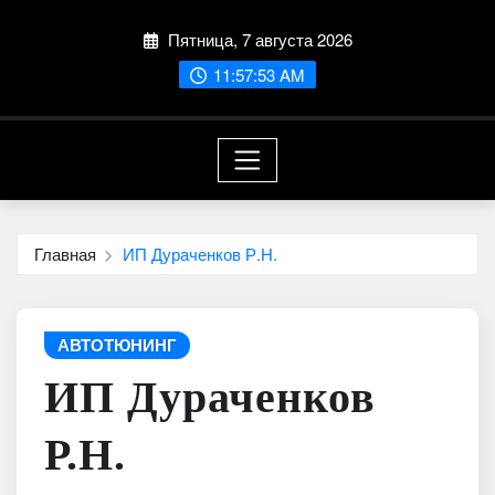
Перейти
Пятница, 7 августа 2026
к
содержимому
11:57:54 AM
Главная
ИП Дураченков Р.Н.
АВТОТЮНИНГ
ИП Дураченков
Р.Н.