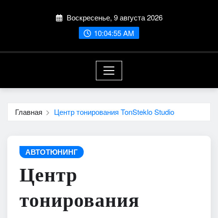
Перейти
Воскресенье, 9 августа 2026
к
содержимому
10:04:56 AM
Главная
Центр тонирования TonSteklo Studio
АВТОТЮНИНГ
Центр
тонирования