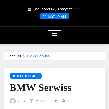
Перейти
Воскресенье, 9 августа 2026
к
содержимому
6:07:20 AM
Главная
BMW Serwiss
АВТОТЮНИНГ
BMW Serwiss
Alex
Мар 10, 2015
0