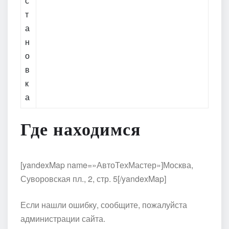
с
т
а
н
о
в
к
а
Где находимся
[yandexMap name=»АвтоТехМастер»]Москва,
Суворовская пл., 2, стр. 5[/yandexMap]
Если нашли ошибку, сообщите, пожалуйста
администрации сайта.