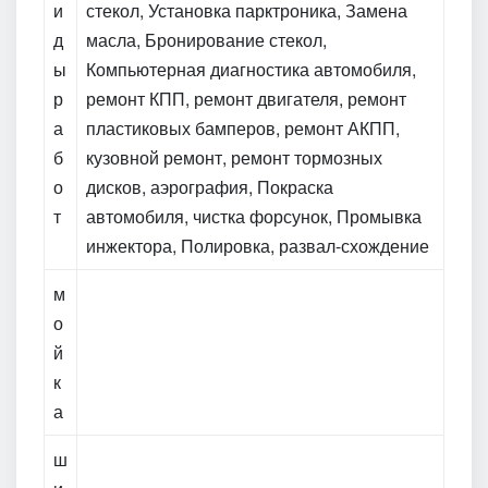
и
стекол, Установка парктроника, Замена
д
масла, Бронирование стекол,
ы
Компьютерная диагностика автомобиля,
р
ремонт КПП, ремонт двигателя, ремонт
а
пластиковых бамперов, ремонт АКПП,
б
кузовной ремонт, ремонт тормозных
о
дисков, аэрография, Покраска
т
автомобиля, чистка форсунок, Промывка
инжектора, Полировка, развал-схождение
м
о
й
к
а
ш