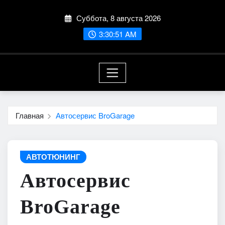
Перейти
Суббота, 8 августа 2026
к
содержимому
3:30:52 AM
Главная
Автосервис BroGarage
АВТОТЮНИНГ
Автосервис
BroGarage