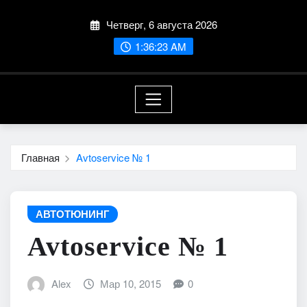
Перейти
Четверг, 6 августа 2026
к
содержимому
1:36:24 AM
Главная
Avtoservice № 1
АВТОТЮНИНГ
Avtoservice № 1
Alex
Мар 10, 2015
0