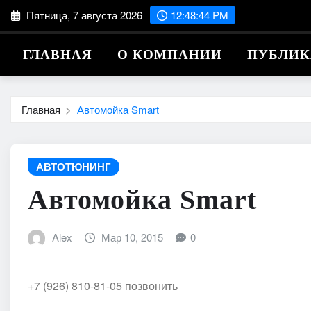
Перейти
Пятница, 7 августа 2026
12:48:45 PM
к
содержимому
ГЛАВНАЯ
О КОМПАНИИ
ПУБЛИ
Главная
Автомойка Smart
АВТОТЮНИНГ
Автомойка Smart
Alex
Мар 10, 2015
0
+7 (926) 810-81-05 позвонить