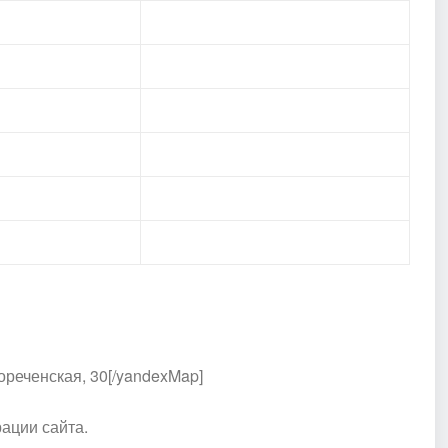
реченская, 30[/yandexMap]
ации сайта.