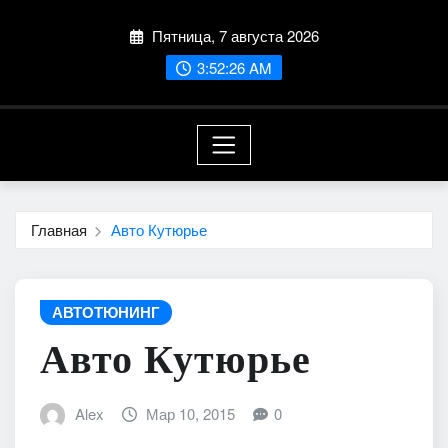
Перейти
Пятница, 7 августа 2026
к
содержимому
3:52:27 AM
Главная
Авто Кутюрье
АВТОТЮНИНГ
Авто Кутюрье
Alex
Мар 10, 2015
0