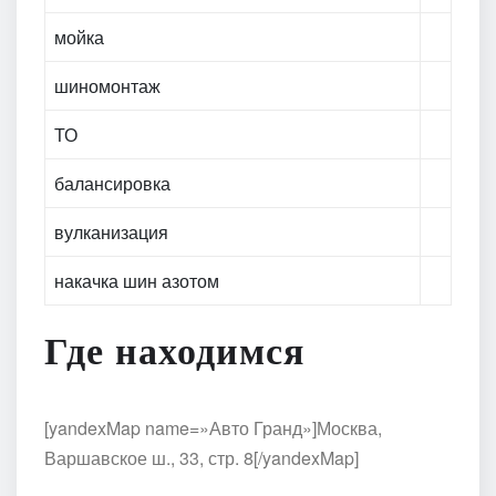
мойка
шиномонтаж
ТО
балансировка
вулканизация
накачка шин азотом
Где находимся
[yandexMap name=»Авто Гранд»]Москва,
Варшавское ш., 33, стр. 8[/yandexMap]