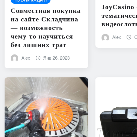
JoyCasino
Совместная покупка
тематичес
на сайте Складчина
видеослот
— возможность
чему-то научиться
Alex
О
без лишних трат
Alex
Янв 26, 2023