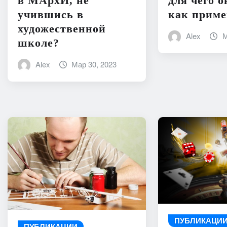
в МАрхИ, не
для чего 
учившись в
как приме
художественной
Alex
М
школе?
Alex
Мар 30, 2023
ПУБЛИКАЦИ
ПУБЛИКАЦИИ