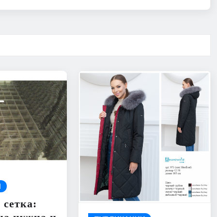
И
 сетка: