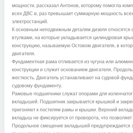
мощности, рассказал Антонов, которому помогла ком
всех ДВС в, раз превышает суммарную мощность всех
электростанций.
К основным неподвижным деталям дизеля относятся 
втулками, на которые укладывается цилиндровая крыш
конструкцию, называемую Остовом двигателя, в кот
двигателя.
Фундаментная рама отливается из чугуна или алюмин
конструкции и служит основанием двигателя. Продо
жесткость. Двигатель устанавливают на судовой фунд
судовому фундаменту.
Рамовые подшипники служат опорами для коленчатого 
вкладышей. Подшипник закрывается крышкой и закре
пригоняют к постелям рамы и крышки. Верхний вклад
вкладыш не фиксируется от проворота, что позволяет 
Продольное смещение вкладышей предупреждается з