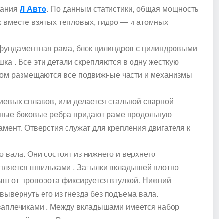
пания
Л Авто
. По данным статистики, общая мощность
 вместе взятых тепловых, гидро — и атомных
фундаментная рама, блок цилиндров с цилиндровыми
ка . Все эти детали скрепляются в одну жесткую
ором размещаются все подвижные части и механизмы
иевых сплавов, или делается стальной сварной
льные боковые ребра придают раме продольную
амент. Отверстия служат для крепления двигателя к
вала. Они состоят из нижнего и верхнего
пляется шпильками . Затылки вкладышей плотно
ыш от проворота фиксируется втулкой. Нижний
вывернуть его из гнезда без подъема вала.
аплечиками . Между вкладышами имеется набор