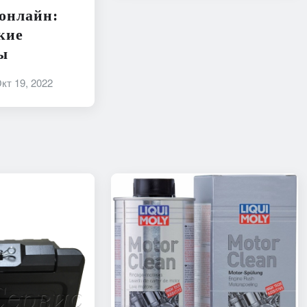
 онлайн:
кие
ы
кт 19, 2022