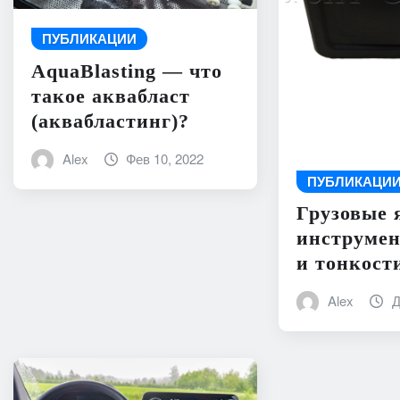
ПУБЛИКАЦИИ
AquaBlasting — что
такое аквабласт
(аквабластинг)?
Alex
Фев 10, 2022
ПУБЛИКАЦИ
Грузовые 
инструмен
и тонкост
Alex
Д