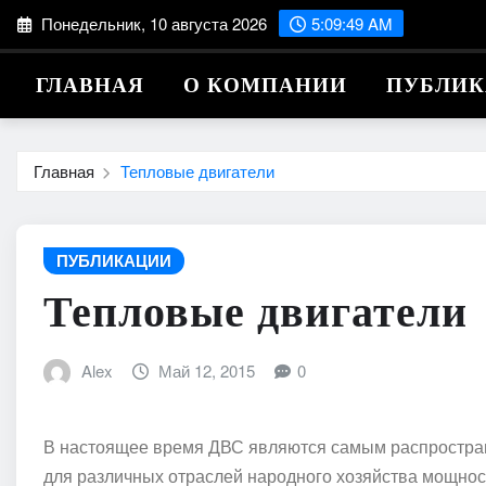
Перейти
Понедельник, 10 августа 2026
5:09:50 AM
к
содержимому
ГЛАВНАЯ
О КОМПАНИИ
ПУБЛИ
Главная
Тепловые двигатели
ПУБЛИКАЦИИ
Тепловые двигатели
Alex
Май 12, 2015
0
В настоящее время ДВС являются самым распростра
для различных отраслей народного хозяйства мощност