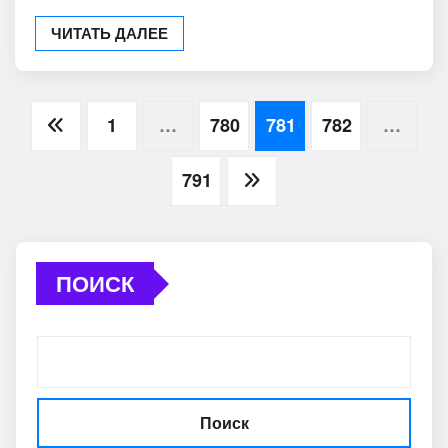
ЧИТАТЬ ДАЛЕЕ
Пагинация
1
…
780
781
782
…
записей
791
ПОИСК
Поиск