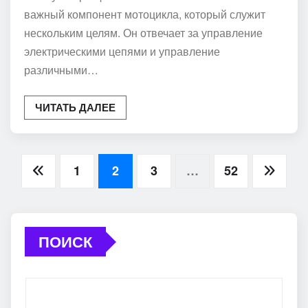
важный компонент мотоцикла, который служит
нескольким целям. Он отвечает за управление
электрическими цепями и управление
различными…
ЧИТАТЬ ДАЛЕЕ
Пагинация
1
2
3
…
52
записей
ПОИСК